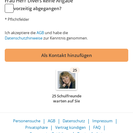
Frau
Herr
Divers
keine Angabe
vorzeitig abgegangen?
* Pflichtfelder
Ich akzeptiere die
AGB
und habe die
Datenschutzhinweise
zur Kenntnis genommen.
Als Kontakt hinzufügen
25
25 Schulfreunde
warten auf Sie
Personensuche
AGB
Datenschutz
Impressum
Privatsphäre
Vertrag kündigen
FAQ