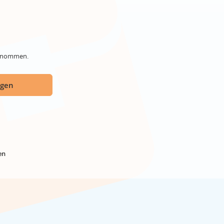
genommen.
ügen
en