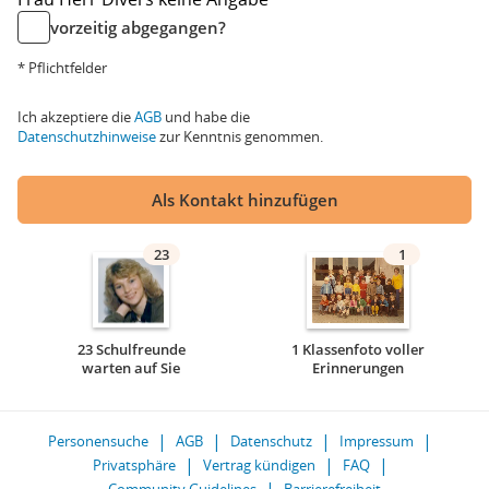
vorzeitig abgegangen?
* Pflichtfelder
Ich akzeptiere die
AGB
und habe die
Datenschutzhinweise
zur Kenntnis genommen.
Als Kontakt hinzufügen
23
1
23 Schulfreunde
1 Klassenfoto voller
warten auf Sie
Erinnerungen
Personensuche
AGB
Datenschutz
Impressum
Privatsphäre
Vertrag kündigen
FAQ