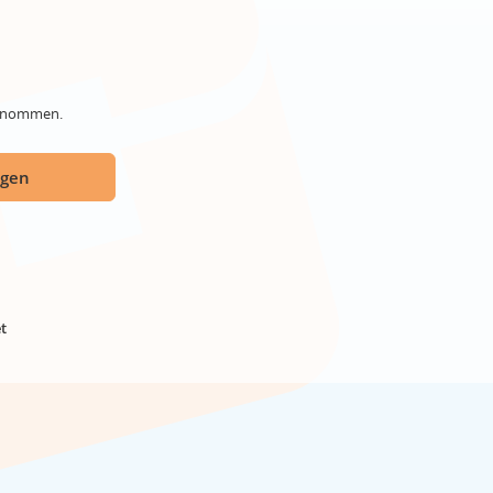
genommen.
ügen
t