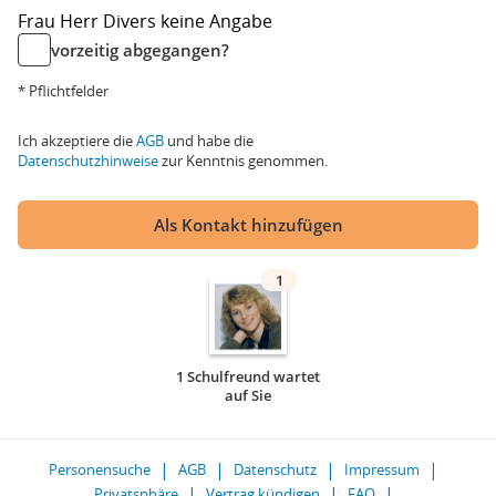
Frau
Herr
Divers
keine Angabe
vorzeitig abgegangen?
* Pflichtfelder
Ich akzeptiere die
AGB
und habe die
Datenschutzhinweise
zur Kenntnis genommen.
Als Kontakt hinzufügen
1
1 Schulfreund wartet
auf Sie
Personensuche
AGB
Datenschutz
Impressum
Privatsphäre
Vertrag kündigen
FAQ