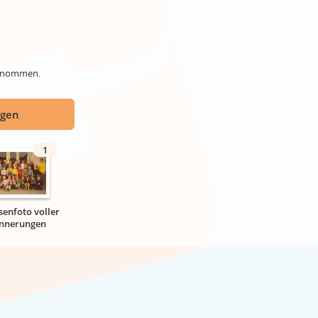
genommen.
ügen
1
senfoto voller
innerungen