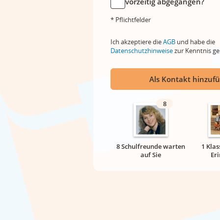
vorzeitig abgegangen?
* Pflichtfelder
Ich akzeptiere die
AGB
und habe die
Datenschutzhinweise
zur Kenntnis 
Als Kontakt hinzuf
8
8 Schulfreunde warten
1 Klas
auf Sie
Er