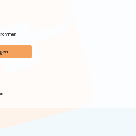
genommen.
ügen
en