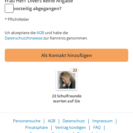
Frau
Herr
Divers
keine Angabe
vorzeitig abgegangen?
* Pflichtfelder
Ich akzeptiere die
AGB
und habe die
Datenschutzhinweise
zur Kenntnis genommen.
Als Kontakt hinzufügen
23
23 Schulfreunde
warten auf Sie
Personensuche
AGB
Datenschutz
Impressum
Privatsphäre
Vertrag kündigen
FAQ