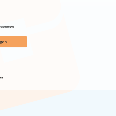
genommen.
ügen
en