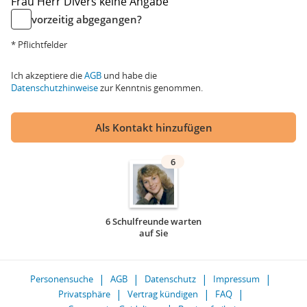
Frau
Herr
Divers
keine Angabe
vorzeitig abgegangen?
* Pflichtfelder
Ich akzeptiere die
AGB
und habe die
Datenschutzhinweise
zur Kenntnis genommen.
Als Kontakt hinzufügen
6
6 Schulfreunde warten
auf Sie
Personensuche
AGB
Datenschutz
Impressum
Privatsphäre
Vertrag kündigen
FAQ