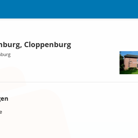
nburg, Cloppenburg
nburg
gen
e