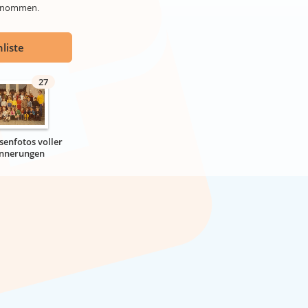
genommen.
liste
27
senfotos voller
innerungen