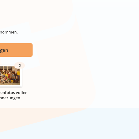
genommen.
ügen
2
senfotos voller
innerungen