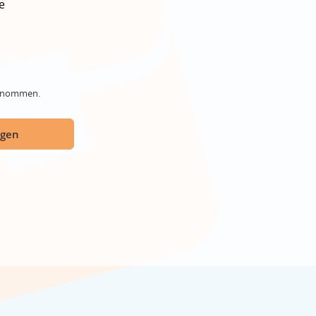
e
genommen.
ügen