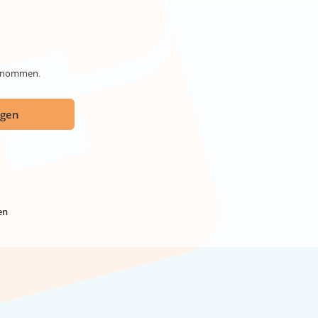
genommen.
ügen
en