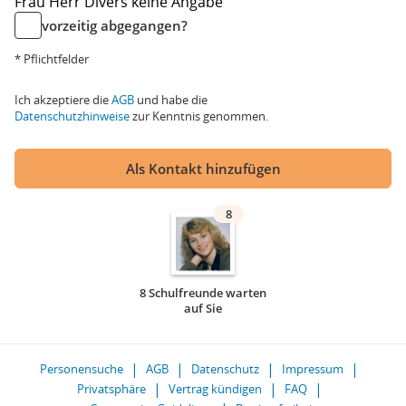
Frau
Herr
Divers
keine Angabe
vorzeitig abgegangen?
* Pflichtfelder
Ich akzeptiere die
AGB
und habe die
Datenschutzhinweise
zur Kenntnis genommen.
Als Kontakt hinzufügen
8
8 Schulfreunde warten
auf Sie
Personensuche
AGB
Datenschutz
Impressum
Privatsphäre
Vertrag kündigen
FAQ