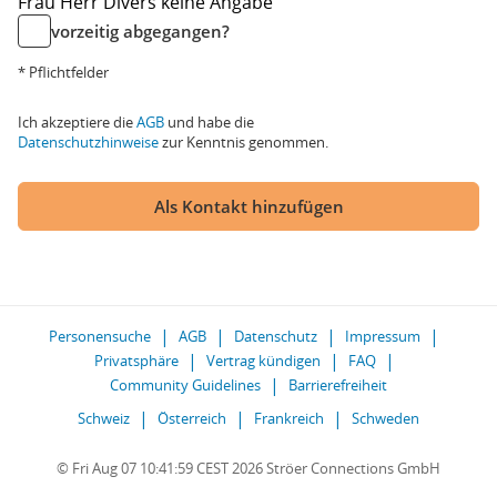
Frau
Herr
Divers
keine Angabe
vorzeitig abgegangen?
* Pflichtfelder
Ich akzeptiere die
AGB
und habe die
Datenschutzhinweise
zur Kenntnis genommen.
Als Kontakt hinzufügen
Personensuche
AGB
Datenschutz
Impressum
Privatsphäre
Vertrag kündigen
FAQ
Community Guidelines
Barrierefreiheit
Schweiz
Österreich
Frankreich
Schweden
© Fri Aug 07 10:41:59 CEST 2026 Ströer Connections GmbH