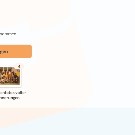
genommen.
ügen
4
senfotos voller
innerungen