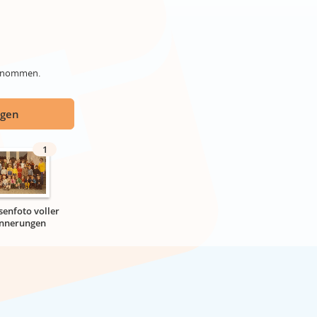
genommen.
ügen
1
senfoto voller
innerungen