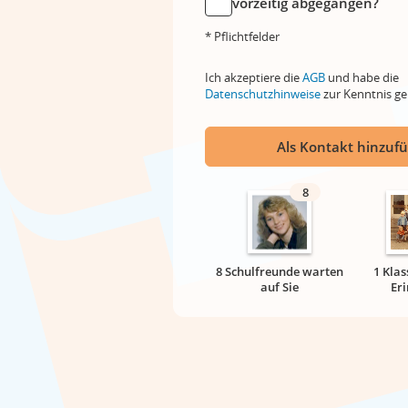
vorzeitig abgegangen?
* Pflichtfelder
Ich akzeptiere die
AGB
und habe die
Datenschutzhinweise
zur Kenntnis 
Als Kontakt hinzuf
8
8 Schulfreunde warten
1 Klas
auf Sie
Er