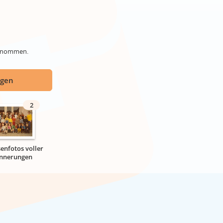
genommen.
ügen
2
senfotos voller
innerungen