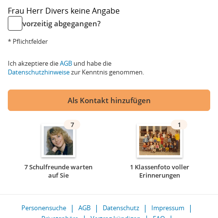
Frau
Herr
Divers
keine Angabe
vorzeitig abgegangen?
* Pflichtfelder
Ich akzeptiere die
AGB
und habe die
Datenschutzhinweise
zur Kenntnis genommen.
Als Kontakt hinzufügen
7
1
7 Schulfreunde warten
1 Klassenfoto voller
auf Sie
Erinnerungen
Personensuche
AGB
Datenschutz
Impressum