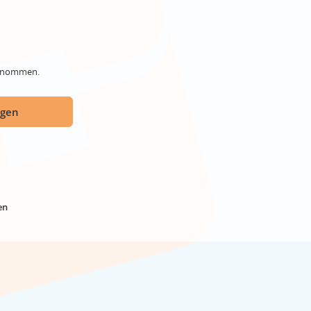
genommen.
ügen
en