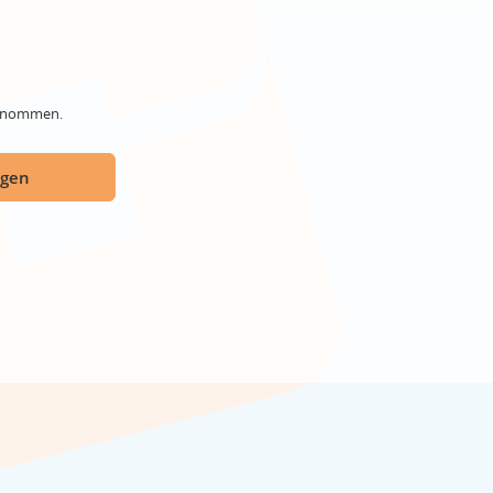
genommen.
ügen