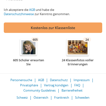
Ich akzeptiere die
AGB
und habe die
Datenschutzhinweise
zur Kenntnis genommen.
Kostenlos zur Klassenliste
605
24
605 Schüler erwarten
24 Klassenfotos voller
Sie
Erinnerungen
Personensuche
AGB
Datenschutz
Impressum
Privatsphäre
Vertrag kündigen
FAQ
Community Guidelines
Barrierefreiheit
Schweiz
Österreich
Frankreich
Schweden