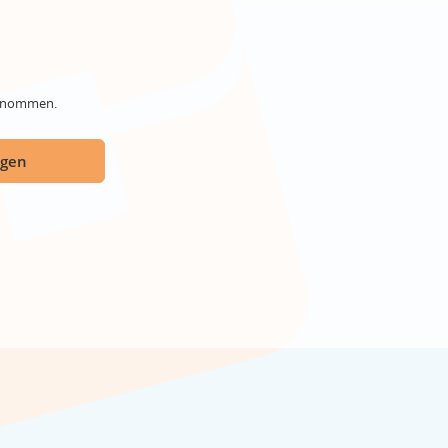
genommen.
ügen