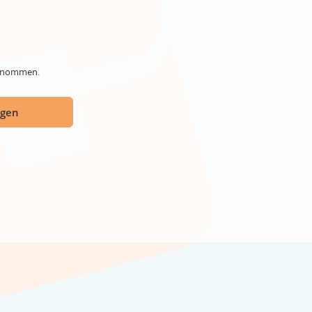
genommen.
ügen