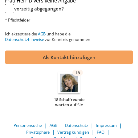
Frau
Herr
Divers
keine Angabe
vorzeitig abgegangen?
* Pflichtfelder
Ich akzeptiere die
AGB
und habe die
Datenschutzhinweise
zur Kenntnis genommen.
Als Kontakt hinzufügen
18
18 Schulfreunde
warten auf Sie
Personensuche
AGB
Datenschutz
Impressum
Privatsphäre
Vertrag kündigen
FAQ