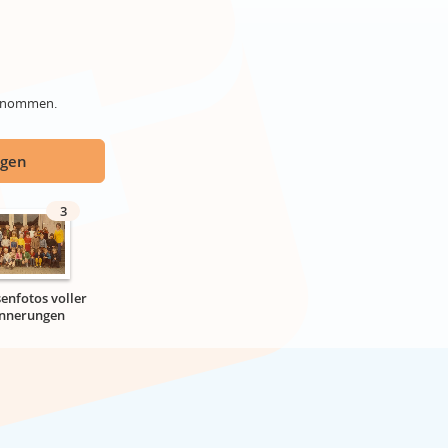
genommen.
ügen
3
senfotos voller
innerungen