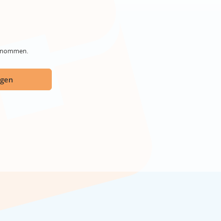
genommen.
ügen