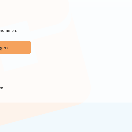
genommen.
ügen
en