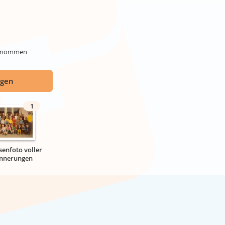
genommen.
ügen
1
senfoto voller
innerungen