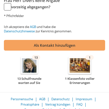
Frau
Herr
Divers
keine Angabe
vorzeitig abgegangen?
* Pflichtfelder
Ich akzeptiere die
AGB
und habe die
Datenschutzhinweise
zur Kenntnis genommen.
Als Kontakt hinzufügen
13
1
13 Schulfreunde
1 Klassenfoto voller
warten auf Sie
Erinnerungen
Personensuche
AGB
Datenschutz
Impressum
Privatsphäre
Vertrag kündigen
FAQ