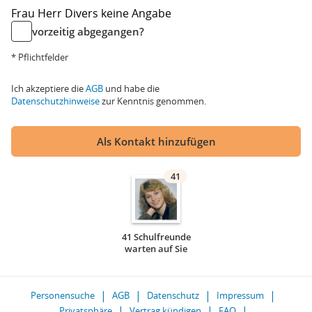
Frau
Herr
Divers
keine Angabe
vorzeitig abgegangen?
* Pflichtfelder
Ich akzeptiere die
AGB
und habe die
Datenschutzhinweise
zur Kenntnis genommen.
Als Kontakt hinzufügen
41
41 Schulfreunde
warten auf Sie
Personensuche
AGB
Datenschutz
Impressum
Privatsphäre
Vertrag kündigen
FAQ