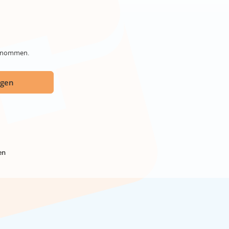
genommen.
ügen
en