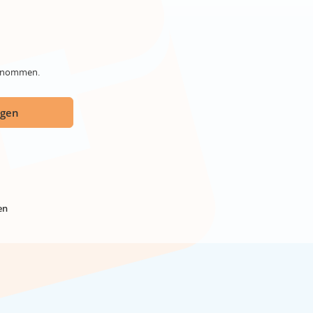
genommen.
ügen
en