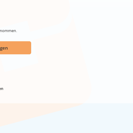
genommen.
ügen
en