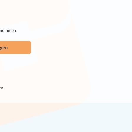
genommen.
ügen
en