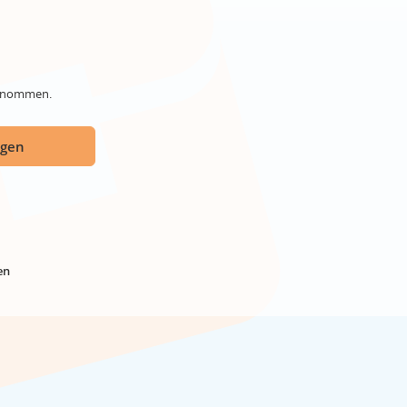
genommen.
ügen
en