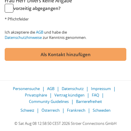
Frau
Herr
Divers
keine Angabe
vorzeitig abgegangen?
* Pflichtfelder
Ich akzeptiere die
AGB
und habe die
Datenschutzhinweise
zur Kenntnis genommen.
Als Kontakt hinzufügen
Personensuche
AGB
Datenschutz
Impressum
Privatsphäre
Vertrag kündigen
FAQ
Community Guidelines
Barrierefreiheit
Schweiz
Österreich
Frankreich
Schweden
© Sat Aug 08 12:58:50 CEST 2026 Ströer Connections GmbH