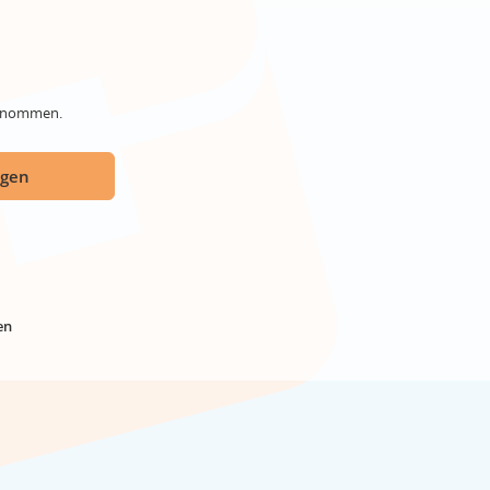
genommen.
ügen
en