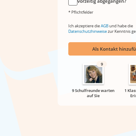
vorzeitig abgegangen?
* Pflichtfelder
Ich akzeptiere die
AGB
und habe die
Datenschutzhinweise
zur Kenntnis 
Als Kontakt hinzuf
9
9 Schulfreunde warten
1 Klas
auf Sie
Er