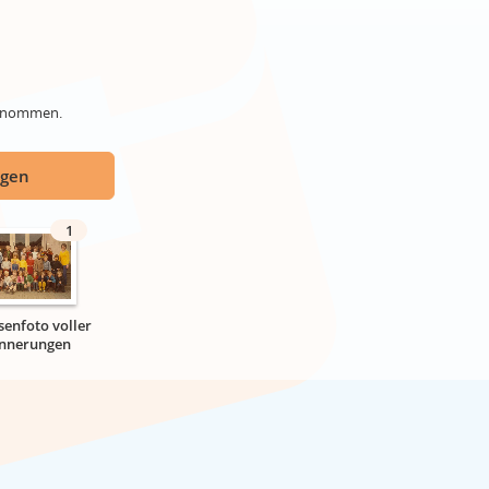
genommen.
ügen
1
senfoto voller
innerungen