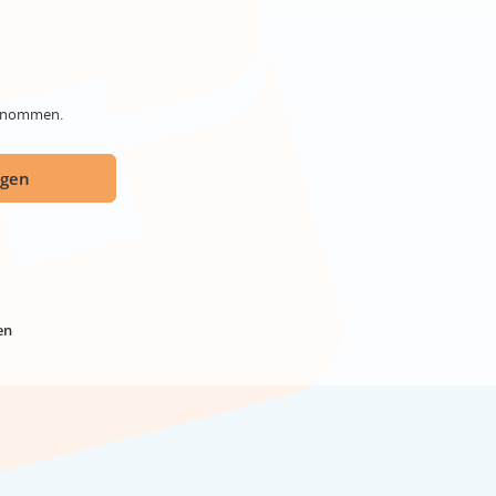
genommen.
ügen
en