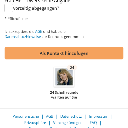
Frau
Herr
Divers
keine Angabe
vorzeitig abgegangen?
* Pflichtfelder
Ich akzeptiere die
AGB
und habe die
Datenschutzhinweise
zur Kenntnis genommen.
Als Kontakt hinzufügen
24
24 Schulfreunde
warten auf Sie
Personensuche
AGB
Datenschutz
Impressum
Privatsphäre
Vertrag kündigen
FAQ