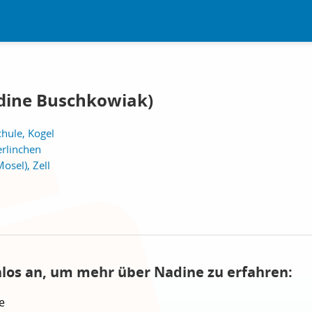
dine Buschkowiak)
hule, Kogel
erlinchen
osel), Zell
nlos an, um mehr über Nadine zu erfahren:
e