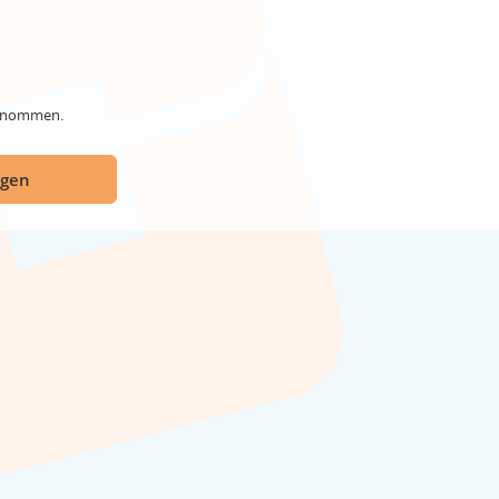
genommen.
ügen