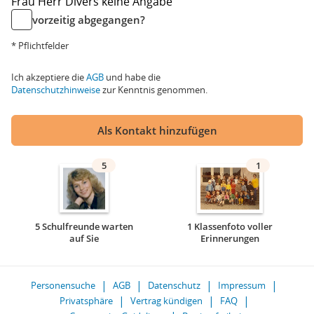
Frau
Herr
Divers
keine Angabe
vorzeitig abgegangen?
* Pflichtfelder
Ich akzeptiere die
AGB
und habe die
Datenschutzhinweise
zur Kenntnis genommen.
Als Kontakt hinzufügen
5
1
5 Schulfreunde warten
1 Klassenfoto voller
auf Sie
Erinnerungen
Personensuche
AGB
Datenschutz
Impressum
Privatsphäre
Vertrag kündigen
FAQ