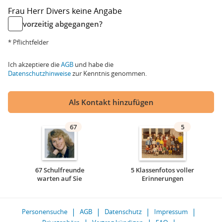
Frau
Herr
Divers
keine Angabe
vorzeitig abgegangen?
* Pflichtfelder
Ich akzeptiere die
AGB
und habe die
Datenschutzhinweise
zur Kenntnis genommen.
Als Kontakt hinzufügen
67
5
67 Schulfreunde
5 Klassenfotos voller
warten auf Sie
Erinnerungen
Personensuche
AGB
Datenschutz
Impressum