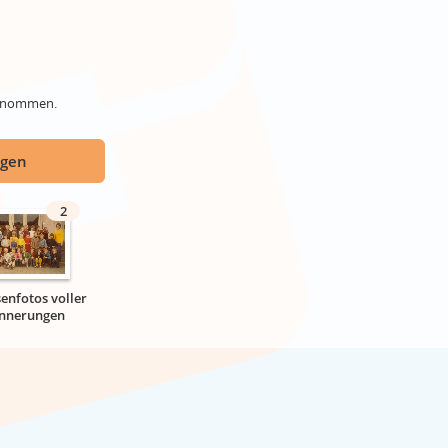
genommen.
ügen
2
senfotos voller
innerungen