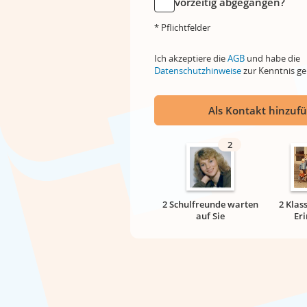
vorzeitig abgegangen?
* Pflichtfelder
Ich akzeptiere die
AGB
und habe die
Datenschutzhinweise
zur Kenntnis 
Als Kontakt hinzuf
2
2 Schulfreunde warten
2 Klas
auf Sie
Er