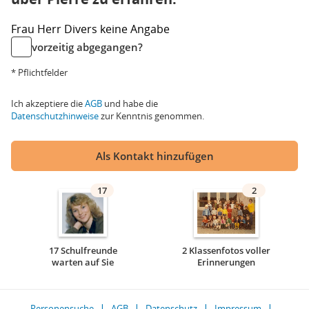
Frau
Herr
Divers
keine Angabe
vorzeitig abgegangen?
* Pflichtfelder
Ich akzeptiere die
AGB
und habe die
Datenschutzhinweise
zur Kenntnis genommen.
Als Kontakt hinzufügen
17
2
17 Schulfreunde
2 Klassenfotos voller
warten auf Sie
Erinnerungen
Personensuche
AGB
Datenschutz
Impressum