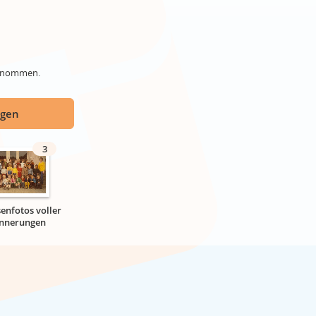
genommen.
ügen
3
senfotos voller
innerungen