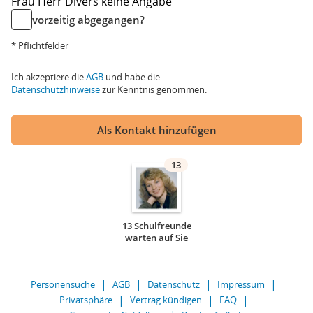
Frau
Herr
Divers
keine Angabe
vorzeitig abgegangen?
* Pflichtfelder
Ich akzeptiere die
AGB
und habe die
Datenschutzhinweise
zur Kenntnis genommen.
Als Kontakt hinzufügen
13
13 Schulfreunde
warten auf Sie
Personensuche
AGB
Datenschutz
Impressum
Privatsphäre
Vertrag kündigen
FAQ